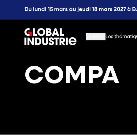
Du lundi 15 mars au jeudi 18 mars 2027 à 
page.home
Le salon
Les thématiq
COMPA