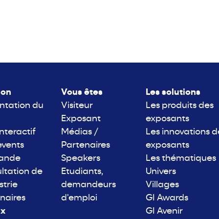
lon
Vous êtes
Les solutions
ntation du
Visiteur
Les produits des
Exposant
exposants
interactif
Médias /
Les innovations d
events
Partenaires
exposants
rande
Speakers
Les thématiques
ltation de
Etudiants,
Univers
strie
demandeurs
Villages
naires
d'emploi
GI Awards
ix
GI Avenir