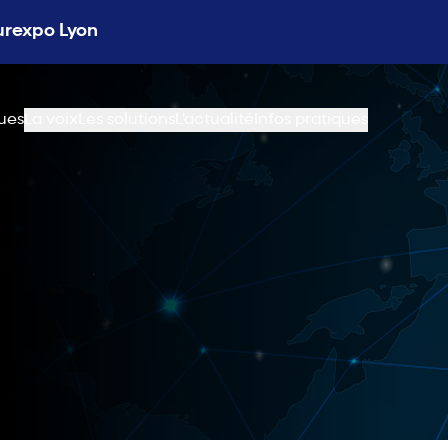
Eurexpo Lyon
ues
La voix
Les solutions
L'actualité
Infos pratiques