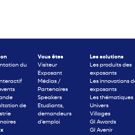
lon
Vous êtes
Les solutions
ntation du
Visiteur
Les produits des
Exposant
exposants
interactif
Médias /
Les innovations d
events
Partenaires
exposants
rande
Speakers
Les thématiques
ltation de
Etudiants,
Univers
strie
demandeurs
Villages
naires
d'emploi
GI Awards
ix
GI Avenir