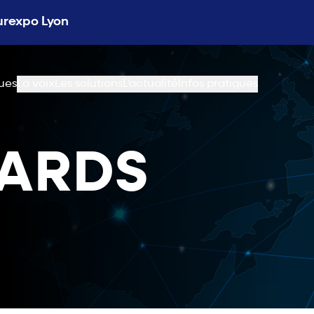
Eurexpo Lyon
ues
La voix
Les solutions
L'actualité
Infos pratiques
CARDS