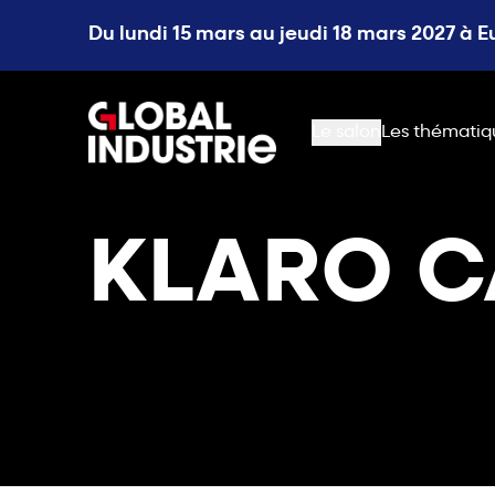
Du lundi 15 mars au jeudi 18 mars 2027 à 
page.home
Le salon
Les thématiq
KLARO 