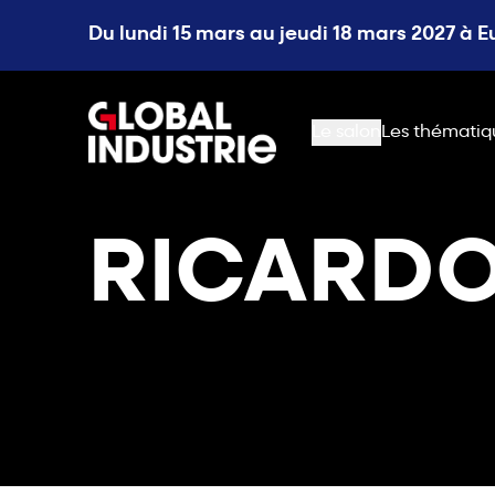
Du lundi 15 mars au jeudi 18 mars 2027 à 
page.home
Le salon
Les thématiq
RICARDO