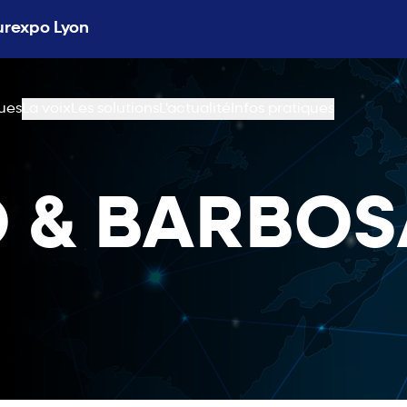
Eurexpo Lyon
ues
La voix
Les solutions
L'actualité
Infos pratiques
 & BARBOS