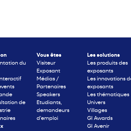
lon
Vous êtes
Les solutions
ntation du
Visiteur
Les produits des
Exposant
exposants
interactif
Médias /
Les innovations d
events
Partenaires
exposants
rande
Speakers
Les thématiques
ltation de
Etudiants,
Univers
strie
demandeurs
Villages
naires
d'emploi
GI Awards
ix
GI Avenir