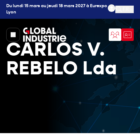
Du lundi 15 mars au jeudi 18 mars 2027 à Eurexpo
FR
Lyon
Ouvrir l
page.home
CARLOS V.
REBELO Lda