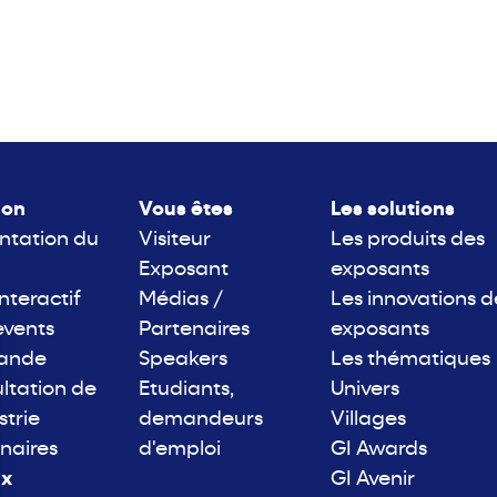
lon
Vous êtes
Les solutions
ntation du
Visiteur
Les produits des
Exposant
exposants
interactif
Médias /
Les innovations d
events
Partenaires
exposants
rande
Speakers
Les thématiques
ltation de
Etudiants,
Univers
strie
demandeurs
Villages
naires
d'emploi
GI Awards
ix
GI Avenir