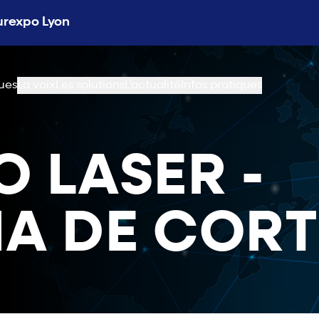
Eurexpo Lyon
ues
La voix
Les solutions
L'actualité
Infos pratiques
O LASER -
IA DE CORT