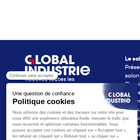
Le sa
Prése
salon
Recevez toutes les
Plan 
actualités de Global
Side 
Industrie directement
La g
dans votre boite mail.
consu
S'inscrire à la newsletter
l'Indu
Parte
La vo