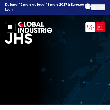
Du lundi 15 mars au jeudi 18 mars 2027 à Eurexpo
FR
Lyon
Ouvrir l
page.home
JHS