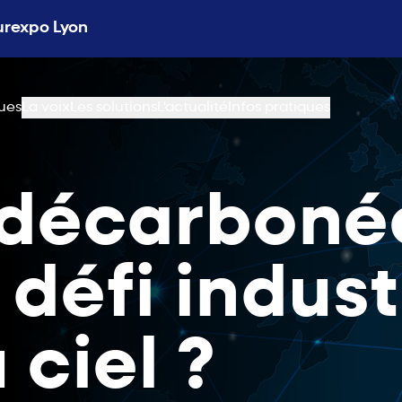
Eurexpo Lyon
ues
La voix
Les solutions
L'actualité
Infos pratiques
décarbonée 
défi indust
 ciel ?