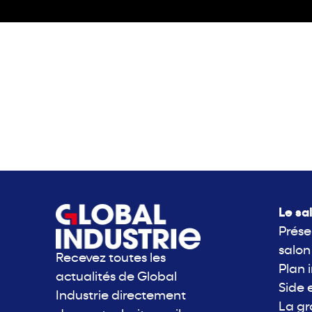
Le sa
Prése
salon
Recevez toutes les
Plan 
actualités de Global
Side 
Industrie directement
La g