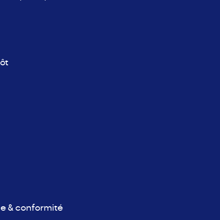
ôt
ue & conformité