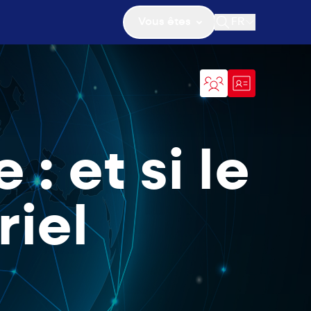
Vous êtes
FR
Ouvrir la recher
: et si le
riel