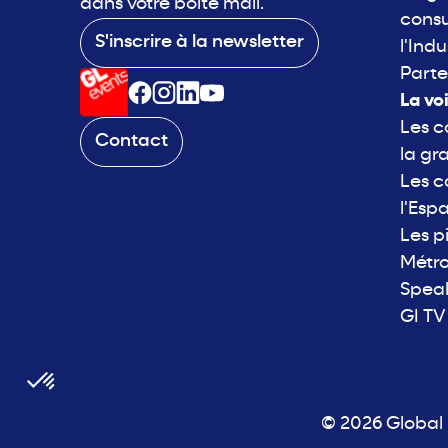
dans votre boite mail.
consu
S'inscrire à la newsletter
l'Indu
Parte
La vo
Les c
Contact
la gr
Les c
l'Esp
Les p
Métro
Spea
GI TV
© 2026 Global I