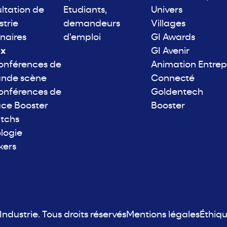
ltation de
Etudiants,
Univers
strie
demandeurs
Villages
naires
d'emploi
GI Awards
ix
GI Avenir
onférences de
Animation Entrep
ande scène
Connecté
onférences de
Goldentech
ace Booster
Booster
itchs
logie
kers
ndustrie. Tous droits réservés
Mentions légales
Éthiq