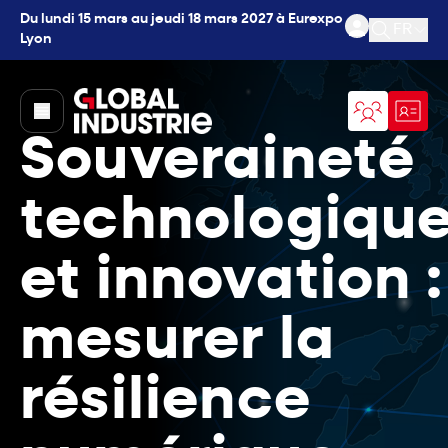
Du lundi 15 mars au jeudi 18 mars 2027 à Eurexpo
FR
Lyon
Ouvrir l
page.home
Souveraineté
technologiqu
et innovation :
mesurer la
résilience