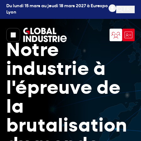
Du lundi 15 mars au jeudi 18 mars 2027 à Eurexpo
FR
Lyon
Ouvrir l
page.home
Notre
industrie à
l'épreuve de
la
brutalisation