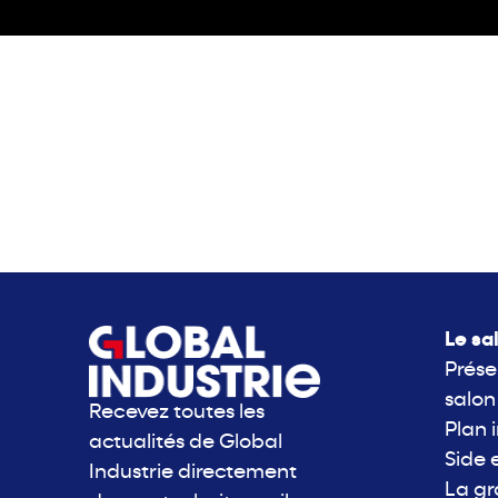
Le sa
Prése
salon
Recevez toutes les
Plan 
actualités de Global
Side 
Industrie directement
La g