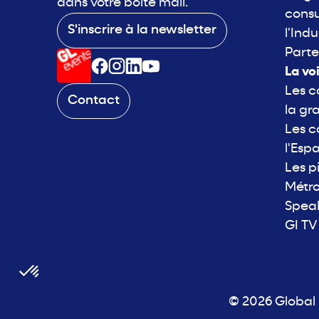
dans votre boite mail.
consu
S'inscrire à la newsletter
l'Indu
Parte
La vo
Les c
Contact
la gr
Les c
l'Esp
Les p
Métro
Spea
GI TV
© 2026 Global I