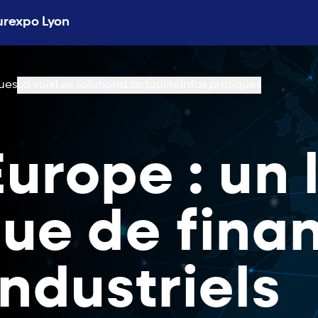
Eurexpo Lyon
ues
La voix
Les solutions
L'actualité
Infos pratiques
urope : un 
que de fin
industriels