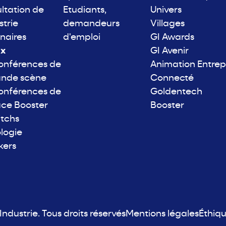
ltation de
Etudiants,
Univers
strie
demandeurs
Villages
naires
d'emploi
GI Awards
ix
GI Avenir
onférences de
Animation Entrep
ande scène
Connecté
onférences de
Goldentech
ace Booster
Booster
itchs
logie
kers
ndustrie. Tous droits réservés
Mentions légales
Éthiq