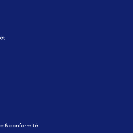
ôt
ue & conformité