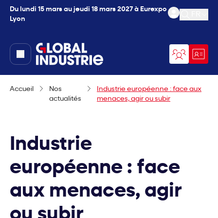
Du lundi 15 mars au jeudi 18 mars 2027 à Eurexpo
FR
Lyon
Ouvrir l
page.home
Accueil
Nos
Industrie européenne : face aux
actualités
menaces, agir ou subir
Industrie
européenne : face
aux menaces, agir
ou subir