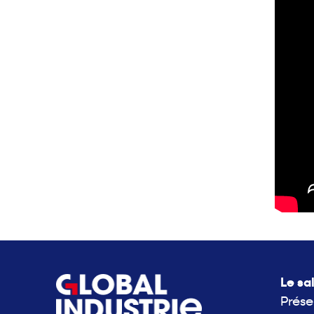
Le sa
Prése