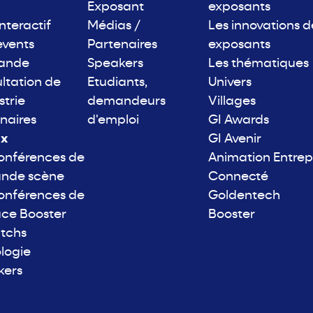
Exposant
exposants
interactif
Médias /
Les innovations d
events
Partenaires
exposants
rande
Speakers
Les thématiques
ltation de
Etudiants,
Univers
strie
demandeurs
Villages
naires
d'emploi
GI Awards
ix
GI Avenir
onférences de
Animation Entrep
ande scène
Connecté
onférences de
Goldentech
ace Booster
Booster
itchs
logie
kers