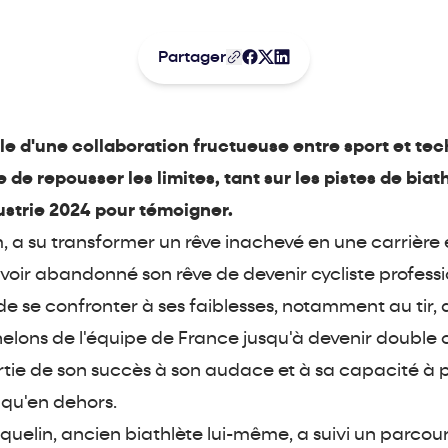
Partager
elle d'une collaboration fructueuse entre sport et te
de repousser les limites, tant sur les pistes de biat
dustrie 2024 pour témoigner.
, a su transformer un rêve inachevé en une carrière 
 avoir abandonné son rêve de devenir cycliste professio
r de se confronter à ses faiblesses, notamment au tir,
échelons de l'équipe de France jusqu'à devenir doub
rtie de son succès à son audace et à sa capacité à p
s qu'en dehors.
quelin, ancien biathlète lui-même, a suivi un parco