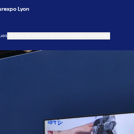
Eurexpo Lyon
ues
La voix
Les solutions
L'actualité
Infos pratiques