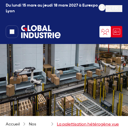
Du lundi 15 mars au jeudi 18 mars 2027 à Eurexpo
FR
Lyon
Ouvrir l
page.home
Accueil
Nos
La palettisation hétérogène vue