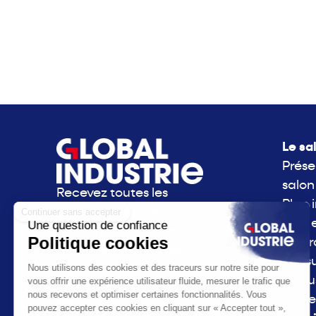
Le sa
Prése
salon
Recevez toutes les
Plan 
actualités de Global
Side 
Industrie directement
La g
dans votre boite mail.
consu
S'inscrire à la newsletter
l'Indu
Parte