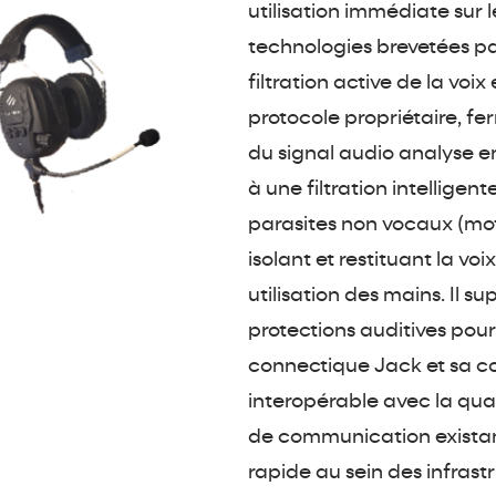
utilisation immédiate sur
technologies brevetées pa
filtration active de la voi
protocole propriétaire, fe
du signal audio analyse e
à une filtration intelligent
parasites non vocaux (mote
isolant et restituant la v
utilisation des mains. Il su
protections auditives pou
connectique Jack et sa co
interopérable avec la qua
de communication existant
rapide au sein des infrast