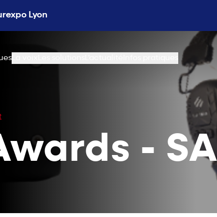
Eurexpo Lyon
ues
La voix
Les solutions
L'actualité
Infos pratiques
R
Awards - S