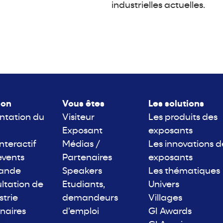
industrielles actuelles.
lon
Vous êtes
Les solutions
ntation du
Visiteur
Les produits des
Exposant
exposants
interactif
Médias /
Les innovations d
events
Partenaires
exposants
rande
Speakers
Les thématiques
ltation de
Etudiants,
Univers
strie
demandeurs
Villages
naires
d'emploi
GI Awards