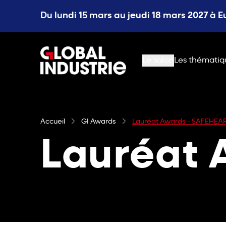
Du lundi 15 mars au jeudi 18 mars 2027 à 
page.home
Le salon
Les thématiq
Accueil
GI Awards
Lauréat Awards - SAFEHEA
Lauréat 