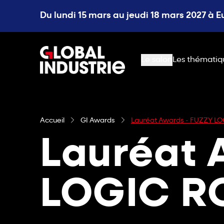
Du lundi 15 mars au jeudi 18 mars 2027 à 
page.home
Le salon
Les thématiq
Accueil
GI Awards
Lauréat Awards - FUZZY L
Lauréat 
LOGIC R