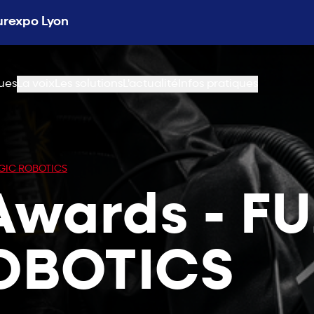
Eurexpo Lyon
ues
La voix
Les solutions
L'actualité
Infos pratiques
OGIC ROBOTICS
Awards - F
OBOTICS