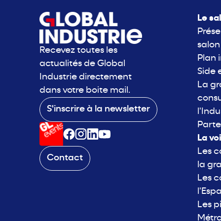
Le sa
Prése
salon
Recevez toutes les
Plan 
actualités de Global
Side 
Industrie directement
La g
dans votre boite mail.
consu
S'inscrire à la newsletter
l'Indu
Parte
La vo
Les c
Contact
la gr
Les c
l'Esp
Les p
Métro