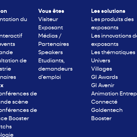
lon
Vous êtes
Les solutions
ntation du
Visiteur
Les produits des
Exposant
exposants
interactif
Médias /
Les innovations d
events
Partenaires
exposants
rande
Speakers
Les thématiques
ltation de
Etudiants,
Univers
strie
demandeurs
Villages
naires
d'emploi
GI Awards
ix
GI Avenir
onférences de
Animation Entrep
ande scène
Connecté
onférences de
Goldentech
ace Booster
Booster
itchs
logie