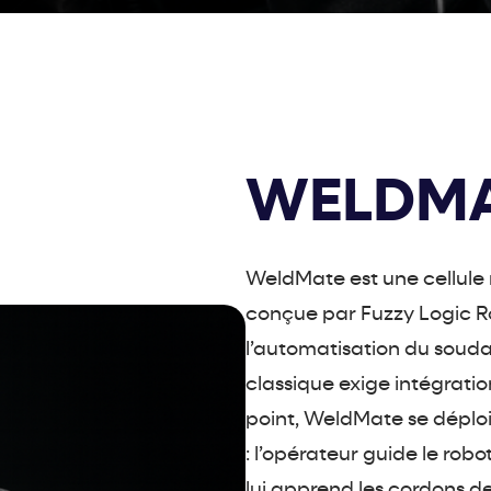
WELDM
WeldMate est une cellule 
conçue par Fuzzy Logic R
l’automatisation du soudag
classique exige intégrat
point, WeldMate se déploi
: l’opérateur guide le rob
lui apprend les cordons d