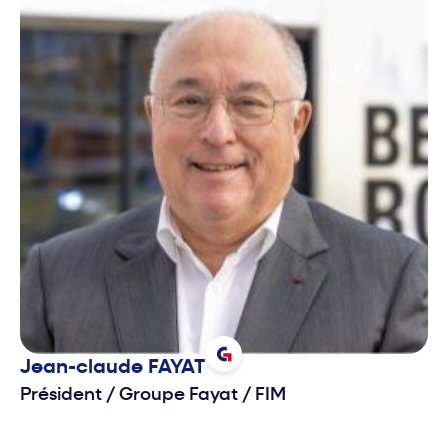
gestion de produit et le financement de projets. En
2020, Sarah intègre la Caisse des Dépôts en tant
qu’investisseur dans les infrastructures numériques
pour développer l’activité dans le domaine des
réseaux mobiles et notamment des réseaux 5G
privés.
Jean-claude
FAYAT
Président
/
Groupe Fayat / FIM