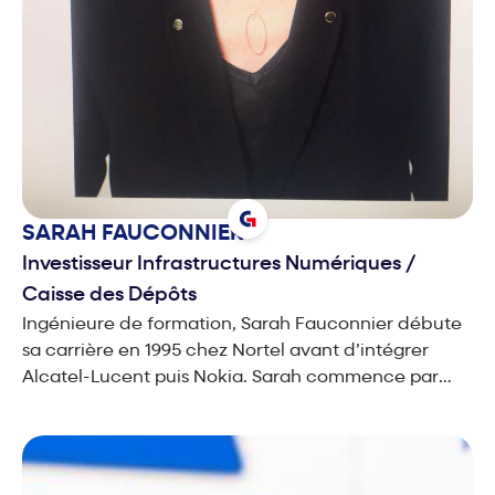
SARAH
FAUCONNIER
Investisseur Infrastructures Numériques
/
Caisse des Dépôts
Ingénieure de formation, Sarah Fauconnier débute
sa carrière en 1995 chez Nortel avant d’intégrer
Alcatel-Lucent puis Nokia. Sarah commence par
travailler sur le GSM puis contribue à l’évolution des
technologies mobiles jusqu'à la 5G au sein des
organisations internationales de normalisation des
réseaux mobiles. À partir de 2005, elle évolue vers la