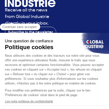
Receive all the news
from Global Industrie
directly in your inbox.
Subscribe to the newsletter
Contact
The exhibition
The voice
You are
Solutions
News
Useful infos