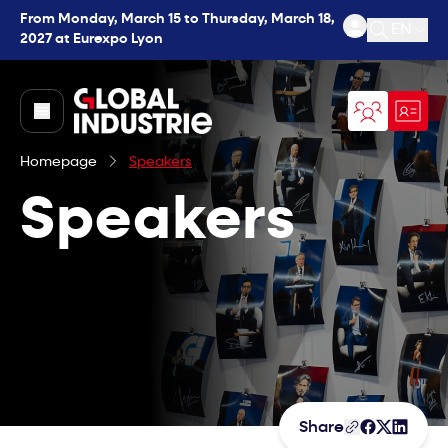
From Monday, March 15 to Thursday, March 18,
EN
2027 at Eurexpo Lyon
Open se
page.home
Homepage
Speakers
Speakers
Share