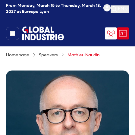
From Monday, March 15 to Thursday, March 18,
EN
2027 at Eurexpo Lyon
Open se
page.home
Homepage
Speakers
Mathieu Naudin