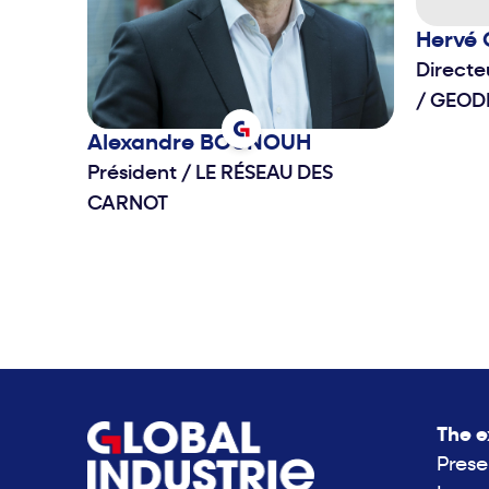
Hervé
Directe
/
GEOD
Alexandre
BOUNOUH
Président
/
LE RÉSEAU DES
CARNOT
The e
Prese