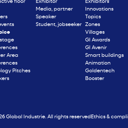
active floor
Exhibitor
Exhibitors'
Media, partner
Innovations
ers
Speaker
Topics
events
Student, jobseeker
Zones
oice
Villages
 stage
GI Awards
erences
GI Avenir
er Area
Smart buildings
erences
Animation
logy Pitches
Goldentech
kers
Booster
6 Global Industrie. All rights reserved
Ethics & compl