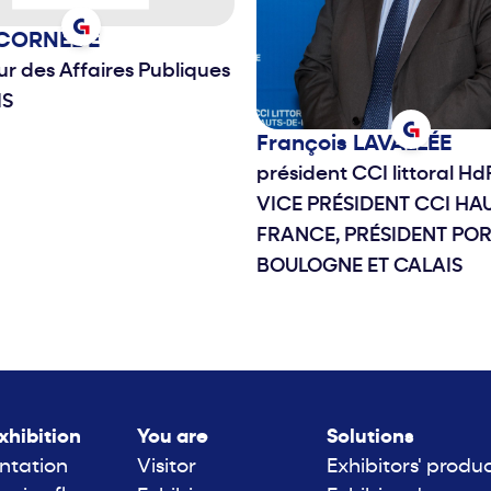
CORNÈDE
ur des Affaires Publiques
IS
François
LAVALLÉE
président CCI littoral H
VICE PRÉSIDENT CCI HA
FRANCE, PRÉSIDENT PO
BOULOGNE ET CALAIS
xhibition
You are
Solutions
ntation
Visitor
Exhibitors' produ