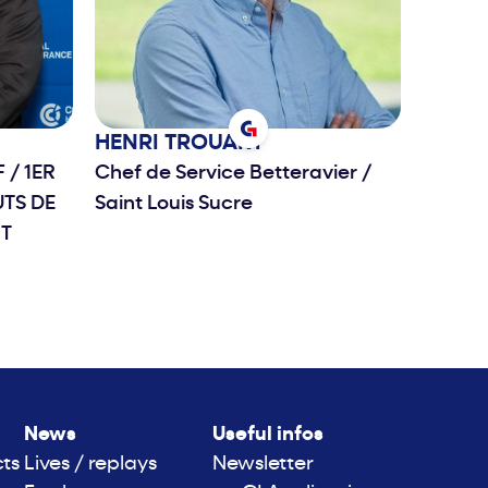
HENRI
TROUART
dF
/
1ER
Chef de Service Betteravier
/
UTS DE
Saint Louis Sucre
RT
News
Useful infos
cts
Lives / replays
Newsletter