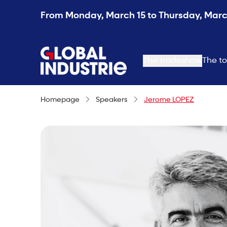
From Monday, March 15 to Thursday, March
page.home
The tradeshow
The to
Homepage
Speakers
Jerome LOPEZ