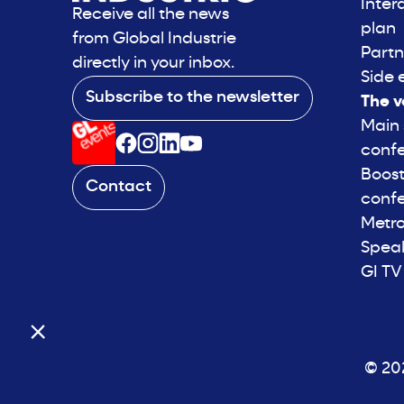
Inter
Receive all the news
plan
from Global Industrie
Partn
directly in your inbox.
Side 
Subscribe to the newsletter
The v
Main
conf
Boost
Contact
conf
Metro
Spea
GI TV
© 202