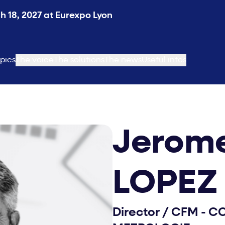
 18, 2027 at Eurexpo Lyon
pics
The voice
The solutions
The news
Useful infos
Jerom
LOPEZ
Director
/
CFM - CO