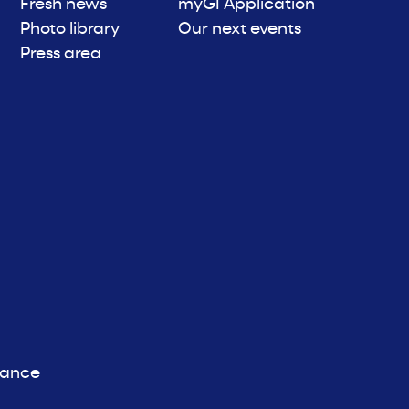
Fresh news
myGI Application
Photo library
Our next events
Press area
iance