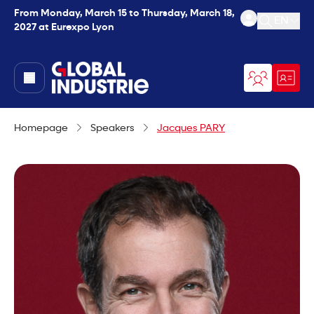
From Monday, March 15 to Thursday, March 18,
EN
2027 at Eurexpo Lyon
Open se
page.home
Homepage
Speakers
Jacques PARY