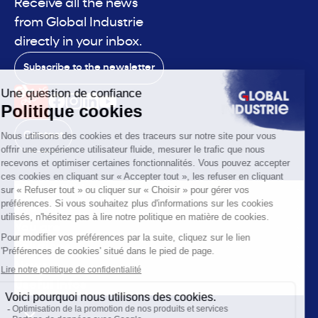
Receive all the news
from Global Industrie
directly in your inbox.
Subscribe to the newsletter
Contact
The exhibition
The voice
You are
Solutions
News
Useful infos