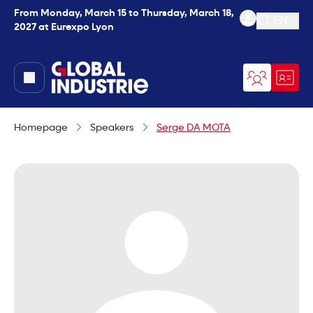
From Monday, March 15 to Thursday, March 18,
EN
2027 at Eurexpo Lyon
Open se
page.home
Homepage
Speakers
Serge DA MOTA