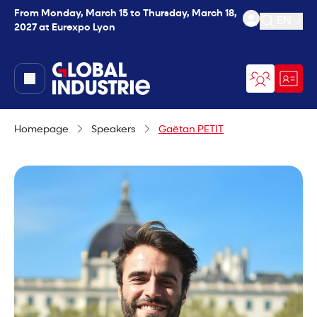
From Monday, March 15 to Thursday, March 18,
EN
2027 at Eurexpo Lyon
Open se
page.home
Homepage
Speakers
Gaëtan PETIT