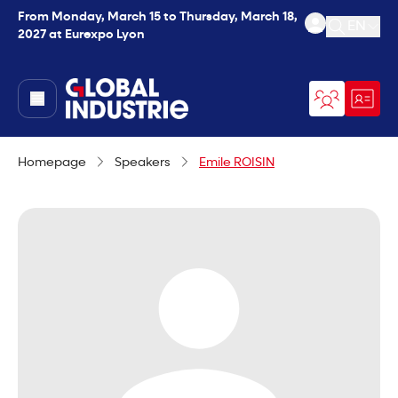
From Monday, March 15 to Thursday, March 18,
EN
2027 at Eurexpo Lyon
Open se
page.home
Homepage
Speakers
Emile ROISIN