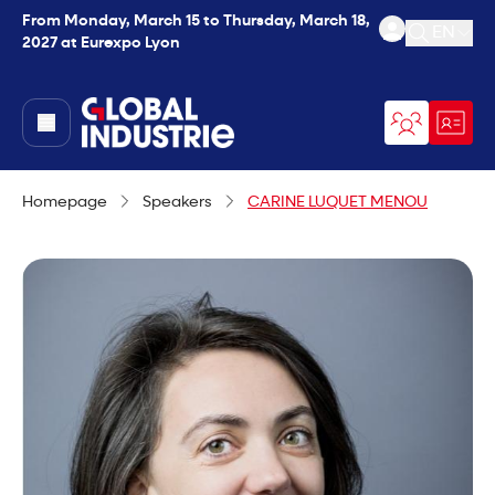
From Monday, March 15 to Thursday, March 18,
EN
2027 at Eurexpo Lyon
Open se
page.home
Homepage
Speakers
CARINE LUQUET MENOU