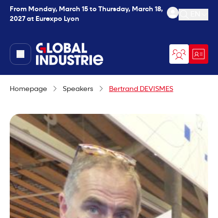
From Monday, March 15 to Thursday, March 18,
EN
2027 at Eurexpo Lyon
Open se
page.home
Homepage
Speakers
Bertrand DEVISMES