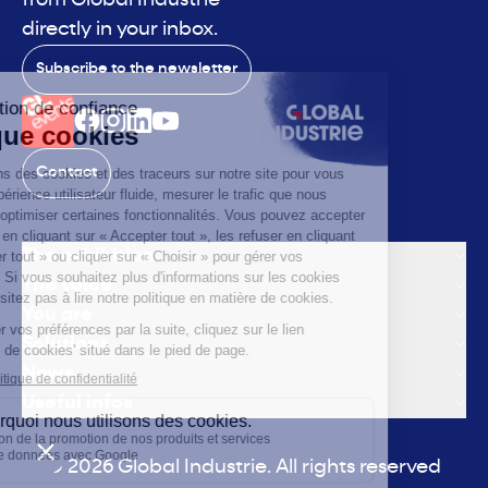
from Global Industrie
directly in your inbox.
Subscribe to the newsletter
Contact
The exhibition
The voice
You are
Solutions
News
Useful infos
© 2026 Global Industrie. All rights reserved