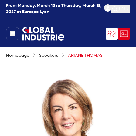
From Monday, March 15 to Thursday, March 18,
EN
2027 at Eurexpo Lyon
Open se
page.home
Homepage
Speakers
ARIANE THOMAS