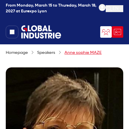
From Monday, March 15 to Thursday, March 18,
EN
2027 at Eurexpo Lyon
Open se
page.home
Homepage
Speakers
Anne sophie MAZE